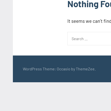
Nothing F
It seems we can’t fin
Search
for:
WordPress Theme: Occasio by ThemeZee.