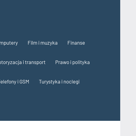
omputery
Film i muzyka
Finanse
toryzacja i transport
Prawo i polityka
elefony i GSM
Turystyka i noclegi